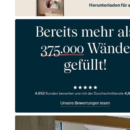
Herunterladen für
Bereits mehr al
375.000
Wände
gefüllt!
4.952
Kunden bewerten uns mit der Durchschnittsnote
4,8
Unsere Bewertungen lesen