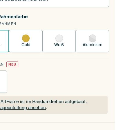
 Rahmenfarbe
pannst einen wechselbaren Textiltuch in deinen
RAHMEN
andenen ArtFrame™.
So funktioniert es.
z
Gold
Weiß
Aluminium
EN
NEU
 ArtFrame ist im Handumdrehen aufgebaut.
ageanleitung ansehen
.
 ArtFrame ist im Handumdrehen aufgebaut.
ageanleitung ansehen
.