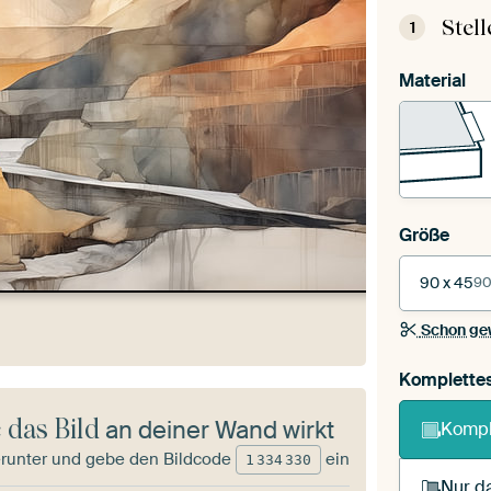
Stel
1
Material
Größe
90 x 45
90
Schon ge
Komplette
 das Bild
an deiner Wand wirkt
Kompl
runter und gebe den Bildcode
ein
1
334
330
Nur da