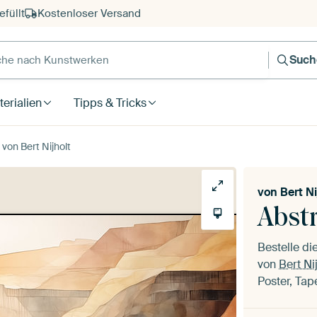
füllt
Kostenloser Versand
e nach Kunstwerken
Such
erialien
Tipps & Tricks
von Bert Nijholt
von
Bert Ni
Abst
Bestelle d
von
Bert Ni
Poster, Tap