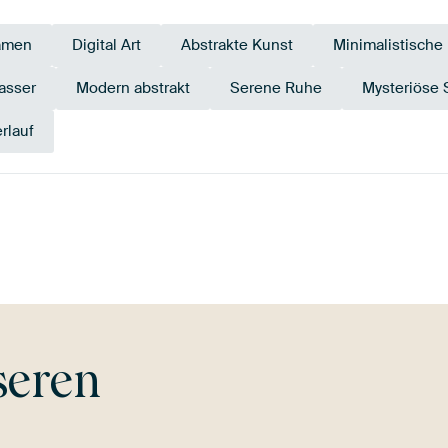
amen
Digital Art
Abstrakte Kunst
Minimalistische
asser
Modern abstrakt
Serene Ruhe
Mysteriöse 
rlauf
Bronze
Beige
Orange
Terrakotta
seren