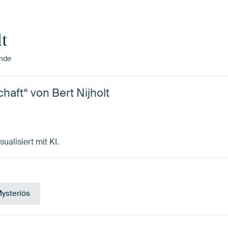
lt
ande
aft“ von Bert Nijholt
sualisiert mit KI.
ysteriös