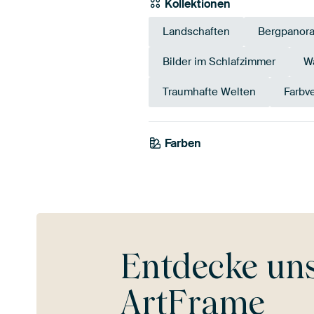
Kollektionen
Landschaften
Bergpanor
Bilder im Schlafzimmer
W
Traumhafte Welten
Farbve
Farben
Taupe
Braun
Entdecke un
ArtFrame