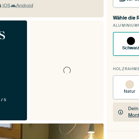
iOS
Android
Wähle die
Du s
ALUMINIUM
vorh
s
Schwar
HOLZRAHM
Natur
 / 5
Dein
Mont
Dein
Mont