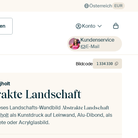
Österreich
EUR
en
Konto
Kundenservice
E-Mail
Bildcode
1
334
330
jholt
rakte Landschaft
ieses Landschafts-Wandbild
Abstrakte Landschaft
jholt
als Kunstdruck auf Leinwand, Alu-Dibond, als
ete oder Acrylglasbild.