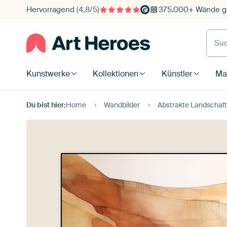
Hervorragend
(4,8/5)
375.000+ Wände ge
Such
Kunstwerke
Kollektionen
Künstler
Mat
Du bist hier:
Home
Wandbilder
Abstrakte Landschaft 