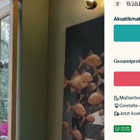
Wähl
2
Akustikmat
Gesamtprei
Maßanfer
Gestalte
Jetzt kos