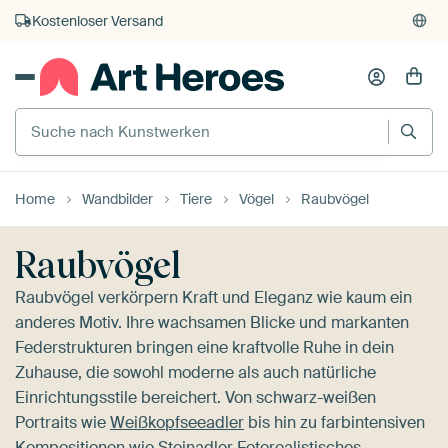
Kostenloser Versand
Kauf auf Rechnung
Individueller Druck auf Bestellung
Home
Wandbilder
Tiere
Vögel
Raubvögel
Raubvögel
Raubvögel verkörpern Kraft und Eleganz wie kaum ein
anderes Motiv. Ihre wachsamen Blicke und markanten
Federstrukturen bringen eine kraftvolle Ruhe in dein
Zuhause, die sowohl moderne als auch natürliche
Einrichtungsstile bereichert. Von schwarz-weißen
Portraits wie
Weißkopfseeadler
bis hin zu farbintensiven
Kompositionen wie
Steinadler Fotorealistisches