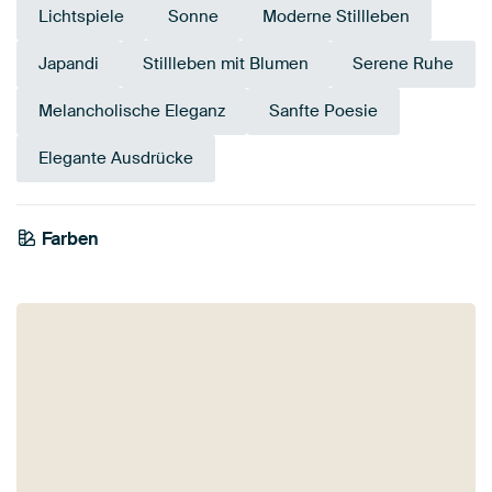
Lichtspiele
Sonne
Moderne Stillleben
Japandi
Stillleben mit Blumen
Serene Ruhe
Melancholische Eleganz
Sanfte Poesie
Elegante Ausdrücke
Farben
Marineblau
Salbeigrün
Beige
Anthrazit
Taupe
Grau
Teal
Bronze
Braun