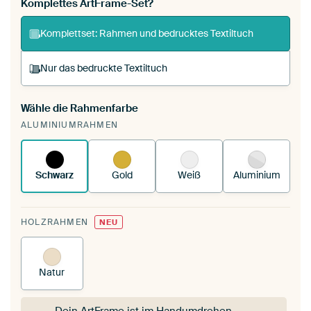
Komplettes ArtFrame-Set?
Komplettset: Rahmen und bedrucktes Textiltuch
Nur das bedruckte Textiltuch
Wähle die Rahmenfarbe
Du spannst einen wechselbaren Textiltuch in
ALUMINIUMRAHMEN
deinen vorhandenen ArtFrame™.
So
funktioniert es.
Schwarz
Gold
Weiß
Aluminium
HOLZRAHMEN
NEU
Natur