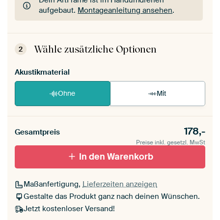
Dein ArtFrame ist im Handumdrehen
aufgebaut.
Montageanleitung ansehen
.
Dein ArtFrame ist im Handumdrehen
aufgebaut.
Montageanleitung ansehen
.
Wähle zusätzliche Optionen
2
Akustikmaterial
Ohne
Mit
178,-
Gesamtpreis
Preise inkl. gesetzl. MwSt
In den Warenkorb
Maßanfertigung,
Lieferzeiten anzeigen
Gestalte das Produkt ganz nach deinen Wünschen.
Jetzt kostenloser Versand!