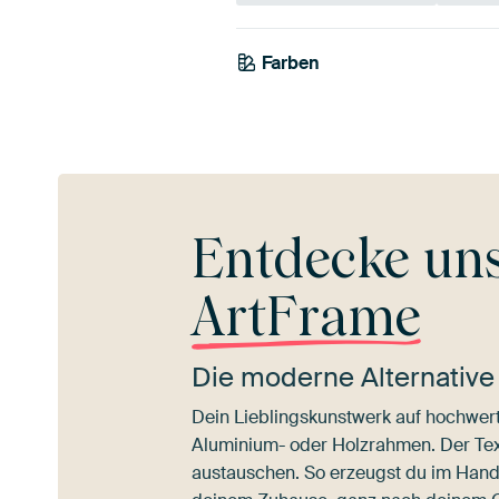
Smara
Farben
Gold
Gelb
n
Entdecke un
ArtFrame
Die moderne Alternative
Dein Lieblingskunstwerk auf hochwert
Aluminium- oder Holzrahmen. Der Texti
austauschen. So erzeugst du im Han