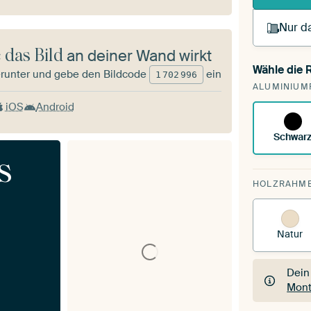
Nur da
 das Bild
an deiner Wand wirkt
Wähle die
runter und gebe den Bildcode
ein
Du s
1
702
996
ALUMINIUM
vorh
iOS
Android
Schwar
s
HOLZRAHM
Natur
Dein
Mont