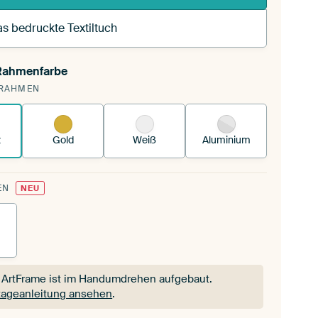
s bedruckte Textiltuch
 Rahmenfarbe
pannst einen wechselbaren Textiltuch in deinen
RAHMEN
andenen ArtFrame™.
So funktioniert es.
z
Gold
Weiß
Aluminium
EN
NEU
 ArtFrame ist im Handumdrehen aufgebaut.
ageanleitung ansehen
.