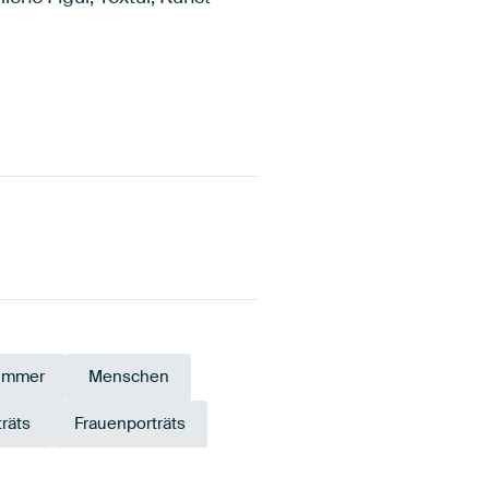
zimmer
Menschen
träts
Frauenporträts