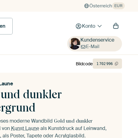
Österreich
EUR
en
Konto
Kundenservice
E-Mail
Bildcode
1
702
996
Laune
 und dunkler
ergrund
ieses moderne Wandbild
Gold und dunkler
von
Kunst Laune
als Kunstdruck auf Leinwand,
d
 als Poster, Tapete oder Acrylglasbild.