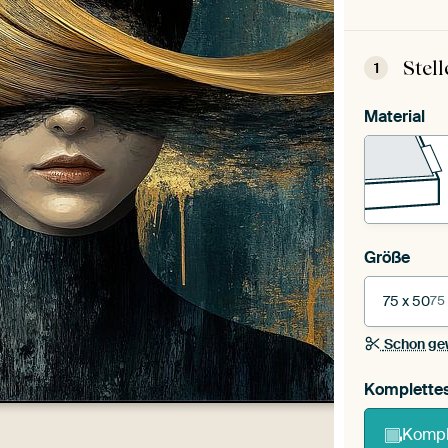
Stel
1
Material
Größe
75 x 50
75
Schon ge
Komplette
Kompl