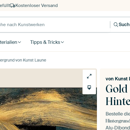
füllt
Kostenloser Versand
e nach Kunstwerken
Such
erialien
Tipps & Tricks
tergrund von Kunst Laune
von
Kunst 
Gold
Hint
Bestelle d
Hintergrun
Alu-Dibond,