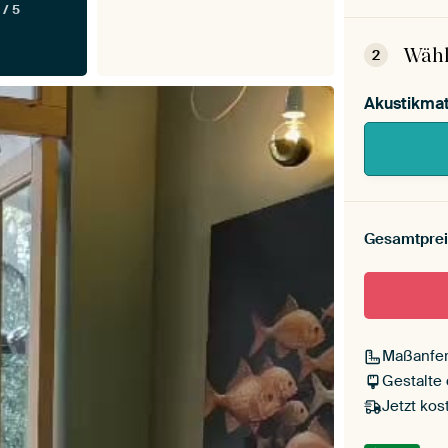
 / 5
Dein
Mont
Wähl
2
Akustikmat
Gesamtprei
Maßanfer
Gestalte
Jetzt kos