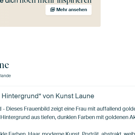
noch mehr inspirieren
e dich
Mehr ansehen
ne
rlande
r Hintergrund“ von Kunst Laune
 - Dieses Frauenbild zeigt eine Frau mit auffallend gol
m Hintergrund aus tiefen, dunklen Farben mit goldenen A
kle Farben, Haar, moderne Kunst, Porträt, abstrakt, weibl