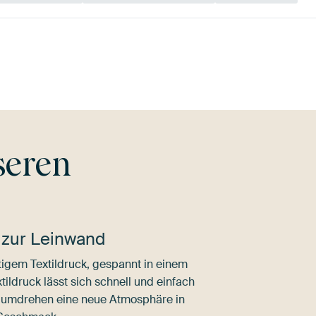
gdgrü
Bronze
Olivgrün
Taupe
Early Dew
B
seren
 zur Leinwand
igem Textildruck, gespannt in einem
ldruck lässt sich schnell und einfach
dumdrehen eine neue Atmosphäre in