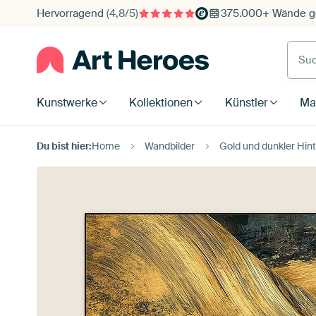
Hervorragend
(4,8/5)
375.000+ Wände ge
Such
Kunstwerke
Kollektionen
Künstler
Mat
Du bist hier:
Home
Wandbilder
Gold und dunkler Hin