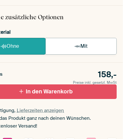
 ArtFrame ist im Handumdrehen aufgebaut.
ageanleitung ansehen
.
e zusätzliche Optionen
erial
Ohne
Mit
158,-
s
Preise inkl. gesetzl. MwSt
In den Warenkorb
tigung,
Lieferzeiten anzeigen
 das Produkt ganz nach deinen Wünschen.
tenloser Versand!