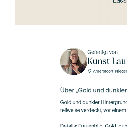
Lass
Mehr ansehen
Gefertigt von
Kunst Lau
Amersfoort, Niede
Über „Gold und dunkle
Gold und dunkler Hintergrund
teilweise verdeckt, vor eine
Details: Frauenbild, Gold, dun