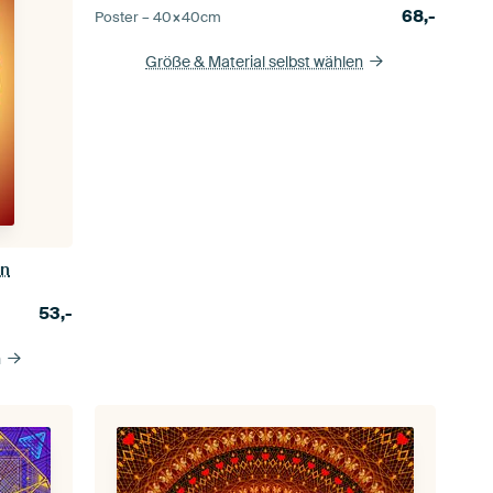
68,-
Poster –
40×40
cm
Größe & Material selbst wählen
on
53,-
n