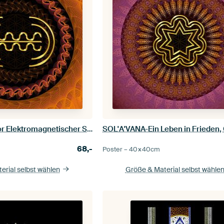
MARAS-Schutz vor Elektromagnetischer Strahlung
68,-
Poster –
40×40
cm
erial selbst wählen
Größe & Material selbst wähle