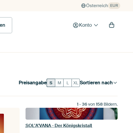
Österreich
EUR
en
Konto
Preisangabe
Sortieren nach
S
M
L
XL
1
-
36
von
158
Bildern.
SOL'A'VANA - Der Königskristall