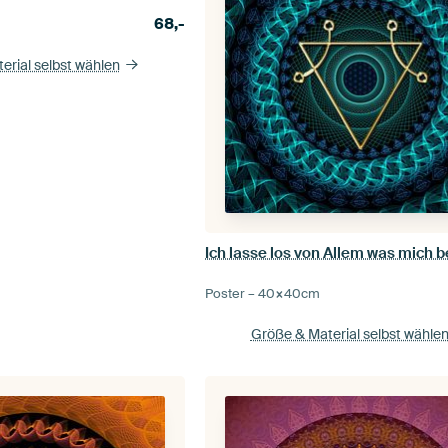
68,-
erial selbst wählen
Poster –
40×40
cm
Größe & Material selbst wähle