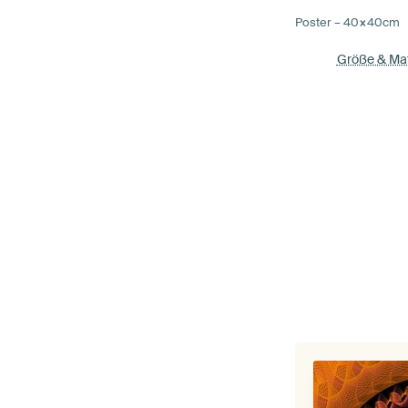
Poster –
40×40
cm
Größe & Mat