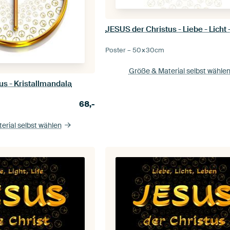
Poster –
50×30
cm
Größe & Material selbst wähle
us - Kristallmandala
68,-
erial selbst wählen