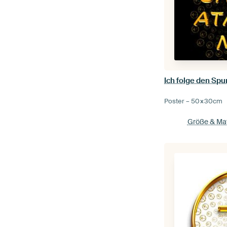
Poster –
50×30
cm
Größe & Mat