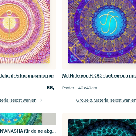
olicht-Erlösungsenergie
68,-
Poster –
40×40
cm
erial selbst wählen
Größe & Material selbst wähle
MAHA COHAN - AN'ANASHA für deine abgrenzende Energie