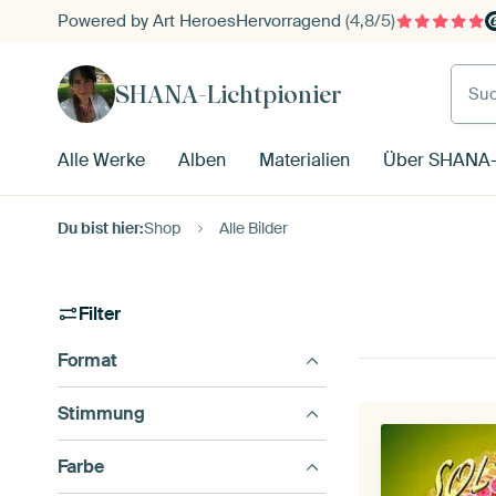
Powered by Art Heroes
Hervorragend
(4,8/5)
Such
SHANA-Lichtpionier
Alle Werke
Alben
Materialien
Über SHANA-L
Du bist hier:
Shop
Alle Bilder
Filter
Format
Stimmung
Farbe