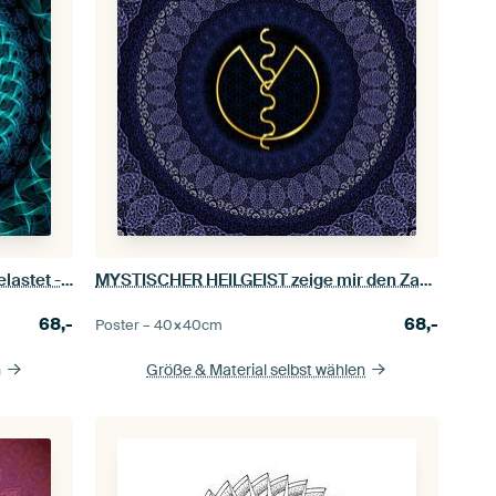
Ich lasse los von Allem was mich belastet - EL'GOTSHA
MYSTISCHER HEILGEIST zeige mir den Zauber
68,-
68,-
Poster –
40×40
cm
n
Größe & Material selbst wählen