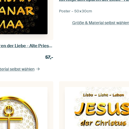
Poster –
50×30
cm
Größe & Material selbst wähle
Ich folge den Spuren der Liebe - Alte Priestersprache - golden/schwarz
57,-
erial selbst wählen