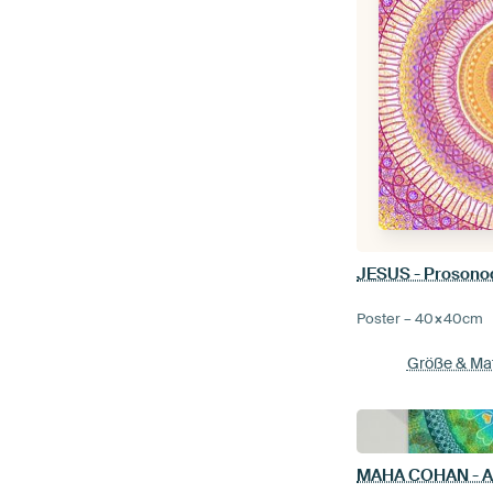
JESUS - Prosonod
Poster –
40×40
cm
Größe & Mat