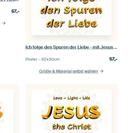
57,-
n
Ich folge den Spuren der Liebe - mit Jesus Kristall
57,-
Poster –
50×30
cm
Größe & Material selbst wählen