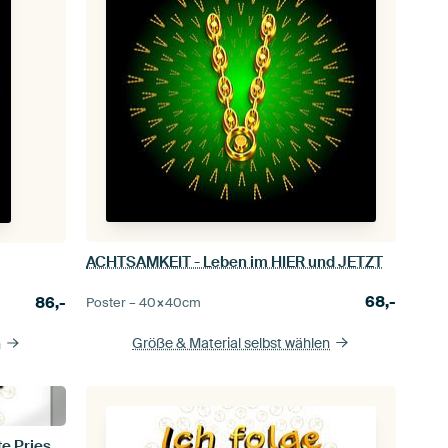
ACHTSAMKEIT - Leben im HIER und JETZT
68,-
86,-
Poster –
40×40
cm
Größe & Material selbst wählen
n
Ich folge den Spuren der Liebe - Alte Priestersprache