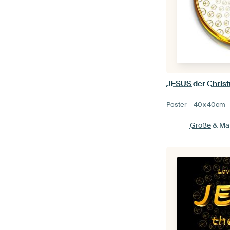
JESUS der Christ
Poster –
40×40
cm
Größe & Mat