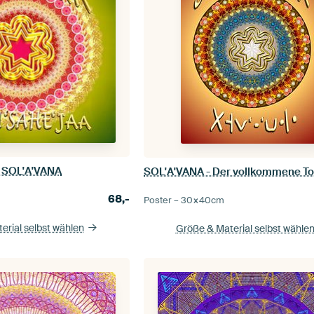
 SOL'A'VANA
SOL'A'VANA - Der vollkommene T
68,-
Poster –
30×40
cm
erial selbst wählen
Größe & Material selbst wähle