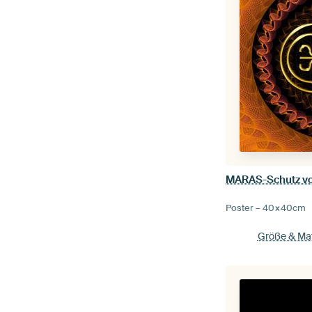
Poster –
40×40
cm
Größe & Mat