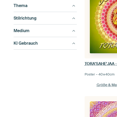
Thema
Stilrichtung
Medium
KI Gebrauch
TORA'SAHE'JAA -
Poster –
40×40
cm
Größe & Mat