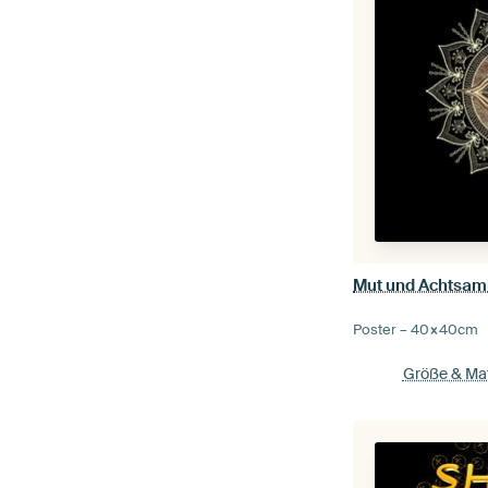
Poster –
40×40
cm
Größe & Mat