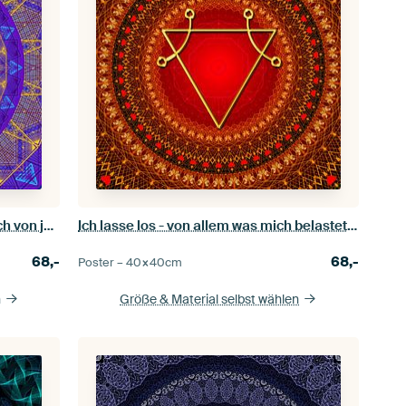
Mit Hilfe von ELOO - befreie ich mich von jeglichen Begrenzungen, die mir jetzt nicht mehr dienlich sind
Ich lasse los - von allem was mich belastet - EL'GOTSHA
68,-
68,-
Poster –
40×40
cm
n
Größe & Material selbst wählen