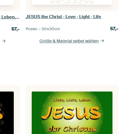
JESUS the Christ - Love - Light - Life
JESUS der Christus - Liebe - Licht - Leben, WEISS
57,-
57,-
Poster –
50×30
cm
Größe & Material selbst wählen
n