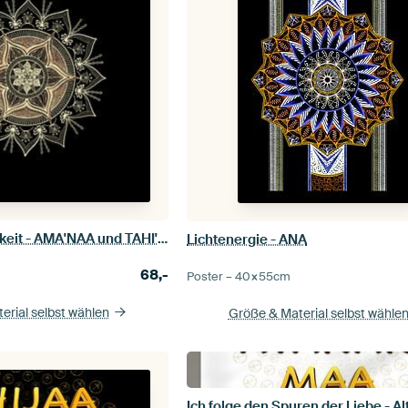
Mut und Achtsamkeit - AMA'NAA und TAHI'TAA
Lichtenergie - ANA
68,-
Poster –
40×55
cm
erial selbst wählen
Größe & Material selbst wähle