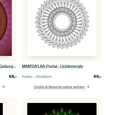
SOL'A'VANA-Ein Leben in Frieden, Geborgenheit und Freude
MAN'DA'LAA-Portal - Lichtenergie
68,-
68,-
Poster –
40×40
cm
n
Größe & Material selbst wählen