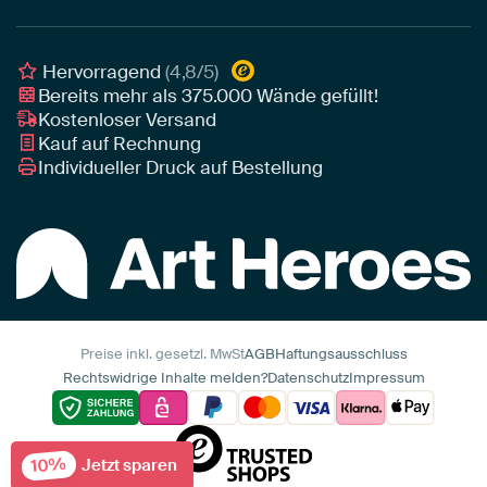
Poster
Geschäftskunden
Gerahmtes Poster
Interior Designer Programm
Hervorragend
(4,8/5)
Art Heroes App
Bereits mehr als
375.000
Wände gefüllt!
Kostenloser Versand
Kauf auf Rechnung
Individueller Druck auf Bestellung
Preise inkl. gesetzl. MwSt
AGB
Haftungsausschluss
Rechtswidrige Inhalte melden?
Datenschutz
Impressum
10%
Jetzt sparen