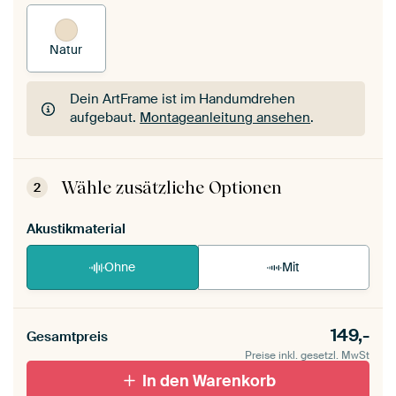
Natur
Dein ArtFrame ist im Handumdrehen
aufgebaut.
Montageanleitung ansehen
.
Dein ArtFrame ist im Handumdrehen
aufgebaut.
Montageanleitung ansehen
.
Wähle zusätzliche Optionen
2
Akustikmaterial
Ohne
Mit
149,-
Gesamtpreis
Preise inkl. gesetzl. MwSt
In den Warenkorb