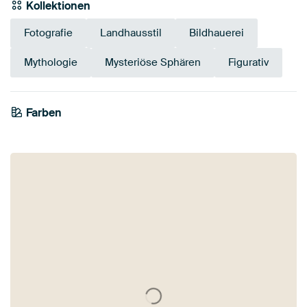
Kollektionen
Fotografie
Landhausstil
Bildhauerei
Mythologie
Mysteriöse Sphären
Figurativ
Farben
Braun
Beige
Taupe
Rosa
Bronze
Grau
Anthrazit
Mauve