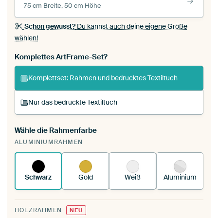
75 cm Breite, 50 cm Höhe
Schon gewusst?
Du kannst auch deine eigene Größe
wählen!
Komplettes ArtFrame-Set?
Komplettset: Rahmen und bedrucktes Textiltuch
Nur das bedruckte Textiltuch
Wähle die Rahmenfarbe
Du spannst einen wechselbaren Textiltuch in
ALUMINIUMRAHMEN
deinen vorhandenen ArtFrame™.
So
funktioniert es.
Schwarz
Gold
Weiß
Aluminium
HOLZRAHMEN
NEU