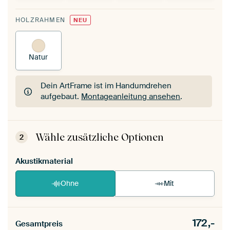
HOLZRAHMEN
NEU
Natur
Dein ArtFrame ist im Handumdrehen
aufgebaut.
Montageanleitung ansehen
.
Dein ArtFrame ist im Handumdrehen
aufgebaut.
Montageanleitung ansehen
.
Wähle zusätzliche Optionen
2
Akustikmaterial
Ohne
Mit
172,-
Gesamtpreis