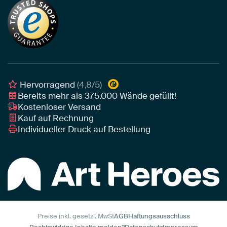
Alu-Dibond
Die richtige Größe bestimmen
Nachhaltigkeit
Tapete
Akustik-Tipps
Unser Team
Leinwand
Tipps von unseren Botschaftern
Botschafter
Leinwand für draußen
Individuelle Einrichtungsberatung
Awards und Preise
Poster
Geschäftskunden
Gerahmtes Poster
Interior Designer Programm
Hervorragend
(4,8/5)
Art Heroes App
Bereits mehr als
375.000
Wände gefüllt!
Kostenloser Versand
Kauf auf Rechnung
Individueller Druck auf Bestellung
Preise inkl. gesetzl. MwSt
AGB
Haftungsausschluss