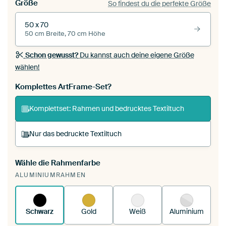
Größe
So findest du die perfekte Größe
50 x 70
50 cm Breite, 70 cm Höhe
Schon gewusst?
Du kannst auch deine eigene Größe
wählen!
Komplettes ArtFrame-Set?
Komplettset: Rahmen und bedrucktes Textiltuch
Nur das bedruckte Textiltuch
Wähle die Rahmenfarbe
Du spannst einen wechselbaren Textiltuch in
ALUMINIUMRAHMEN
deinen vorhandenen ArtFrame™.
So
funktioniert es.
Schwarz
Gold
Weiß
Aluminium