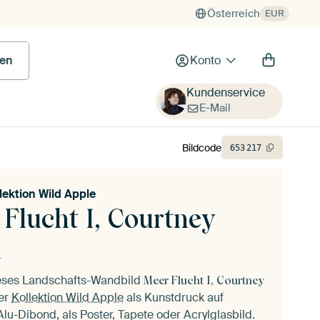
Österreich
EUR
en
Konto
Kundenservice
E-Mail
Bildcode
653
217
lektion Wild Apple
Flucht I, Courtney
l
ieses Landschafts-Wandbild
Meer Flucht I, Courtney
er
Kollektion Wild Apple
als Kunstdruck auf
lu-Dibond, als Poster, Tapete oder Acrylglasbild.