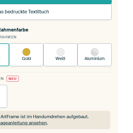
s bedruckte Textiltuch
 Rahmenfarbe
pannst einen wechselbaren Textiltuch in deinen
RAHMEN
andenen ArtFrame™.
So funktioniert es.
z
Gold
Weiß
Aluminium
EN
NEU
 ArtFrame ist im Handumdrehen aufgebaut.
ageanleitung ansehen
.