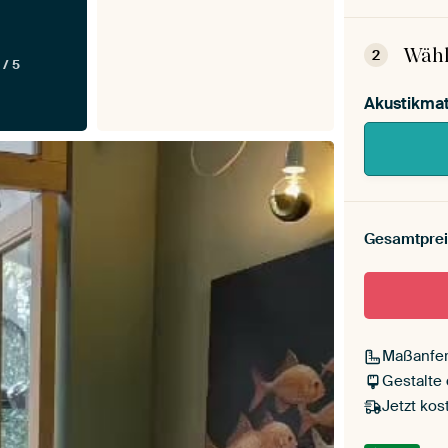
Dein
Mont
Wähl
2
 / 5
Akustikmat
Gesamtprei
Maßanfer
Gestalte
Jetzt kos