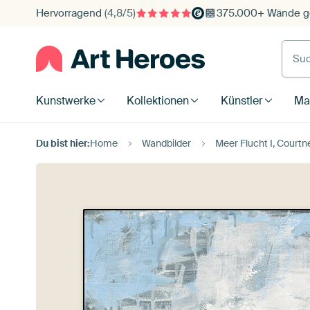
Hervorragend
(4,8/5)
375.000+ Wände ge
Such
Kunstwerke
Kollektionen
Künstler
Mat
Du bist hier:
Home
Wandbilder
Meer Flucht I, Courtn