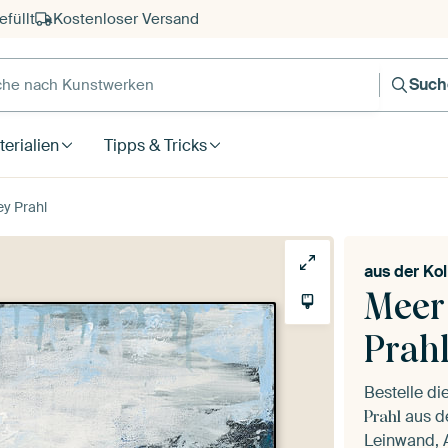
füllt
Kostenloser Versand
e nach Kunstwerken
Such
erialien
Tipps & Tricks
ey Prahl
aus der
Kol
Meer 
Prah
Bestelle d
aus d
Prahl
Leinwand, A