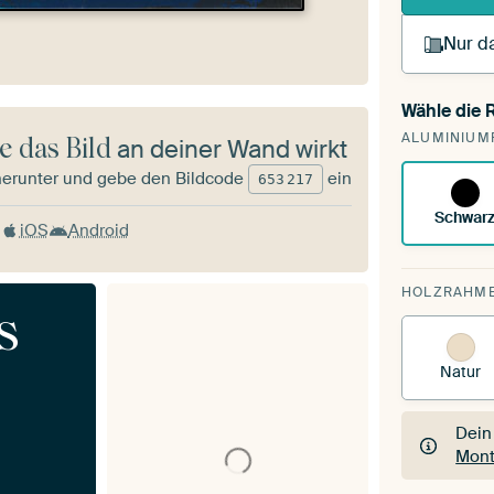
Nur da
Wähle die
Du s
ALUMINIUM
vorh
e das Bild
an deiner Wand wirkt
herunter und gebe den Bildcode
ein
653
217
Schwar
iOS
Android
HOLZRAHM
s
Natur
Dein
Mont