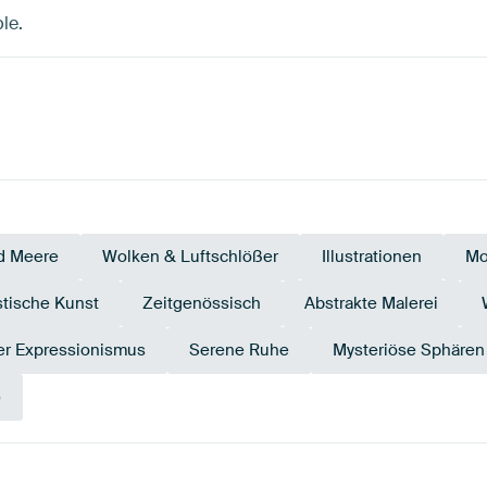
le.
d Meere
Wolken & Luftschlößer
Illustrationen
Mo
stische Kunst
Zeitgenössisch
Abstrakte Malerei
er Expressionismus
Serene Ruhe
Mysteriöse Sphären
)
Marineblau
Grau