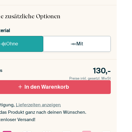
 ArtFrame ist im Handumdrehen aufgebaut.
ageanleitung ansehen
.
e zusätzliche Optionen
erial
Ohne
Mit
130,-
s
Preise inkl. gesetzl. MwSt
In den Warenkorb
tigung,
Lieferzeiten anzeigen
 das Produkt ganz nach deinen Wünschen.
tenloser Versand!