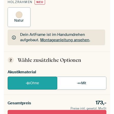
HOLZRAHMEN
NEU
Natur
Dein ArtFrame ist im Handumdrehen
aufgebaut.
Montageanleitung ansehen
.
Dein ArtFrame ist im Handumdrehen
aufgebaut.
Montageanleitung ansehen
.
Wähle zusätzliche Optionen
2
Akustikmaterial
Ohne
Mit
173,-
Gesamtpreis
Preise inkl. gesetzl. MwSt