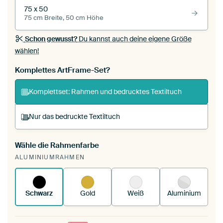
75 x 50
75 cm Breite, 50 cm Höhe
Schon gewusst?
Du kannst auch deine eigene Größe
wählen!
Komplettes ArtFrame-Set?
Komplettset: Rahmen und bedrucktes Textiltuch
Nur das bedruckte Textiltuch
Wähle die Rahmenfarbe
Du spannst einen wechselbaren Textiltuch in
ALUMINIUMRAHMEN
deinen vorhandenen ArtFrame™.
So
funktioniert es.
Schwarz
Gold
Weiß
Aluminium