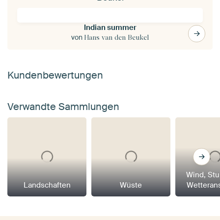
Indian summer
von
Hans van den Beukel
Kundenbewertungen
Verwandte Sammlungen
Wind, St
Landschaften
Wüste
Wetteran