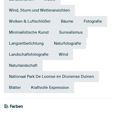
Wind, Sturm und Wetteransichten
Wolken & Luftschlößer
Bäume
Fotografie
Minimalistische Kunst
Surrealismus
Langzeitbelichtung
Naturfotografie
Landschaftsfotografie
Wind
Naturlandschaft
Nationaal Park De Loonse en Drunense Duinen
Blätter
Kraftvolle Expression
Farben
Gold
Blau
Teal
Taupe
Türkis
Smaragdgrün
Early Dew
Salbeigrün
Beige