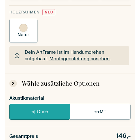
HOLZRAHMEN
NEU
Natur
Dein ArtFrame ist im Handumdrehen
aufgebaut.
Montageanleitung ansehen
.
Dein ArtFrame ist im Handumdrehen
aufgebaut.
Montageanleitung ansehen
.
Wähle zusätzliche Optionen
2
Akustikmaterial
Ohne
Mit
146,-
Gesamtpreis