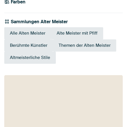
Farben
Bordeaux
Anthrazit
Braun
Terrakotta
Mauve
Beige
Orange
Rot
Taupe
Twist
Sammlungen Alter Meister
Alle Alten Meister
Alte Meister mit Pfiff
Berühmte Künstler
Themen der Alten Meister
Altmeisterliche Stile