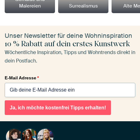
Malereien
Surrealismus
Alte Me
Unser Newsletter für deine Wohninspiration
10 % Rabatt auf dein erstes Kunstwerk
Wöchentliche Inspiration, Tipps und Wohntrends direkt in
dein Postfach.
E-Mail Adresse
*
Ja, ich möchte kostenfrei Tipps erhalten!