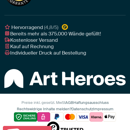
Leinwand für draußen
Individuelle Einrichtungsberatung
Awards und Preise
Poster
Geschäftskunden
Gerahmtes Poster
Interior Designer Programm
Hervorragend
(4,8/5)
Art Heroes App
Bereits mehr als
375.000
Wände gefüllt!
Kostenloser Versand
Kauf auf Rechnung
Individueller Druck auf Bestellung
Preise inkl. gesetzl. MwSt
AGB
Haftungsausschluss
Rechtswidrige Inhalte melden?
Datenschutz
Impressum