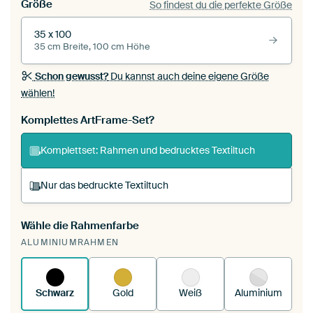
Größe
So findest du die perfekte Größe
35 x 100
35 cm Breite, 100 cm Höhe
Schon gewusst?
Du kannst auch deine eigene Größe
wählen!
Komplettes ArtFrame-Set?
Komplettset: Rahmen und bedrucktes Textiltuch
Nur das bedruckte Textiltuch
Wähle die Rahmenfarbe
Du spannst einen wechselbaren Textiltuch in
ALUMINIUMRAHMEN
deinen vorhandenen ArtFrame™.
So
funktioniert es.
Schwarz
Gold
Weiß
Aluminium