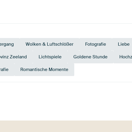
ergang
Wolken & Luftschlößer
Fotografie
Liebe
ovinz Zeeland
Lichtspiele
Goldene Stunde
Hochz
rafie
Romantische Momente
Tangerine
nge
Terrakotta
Twist
Gelb
Gold
Bor