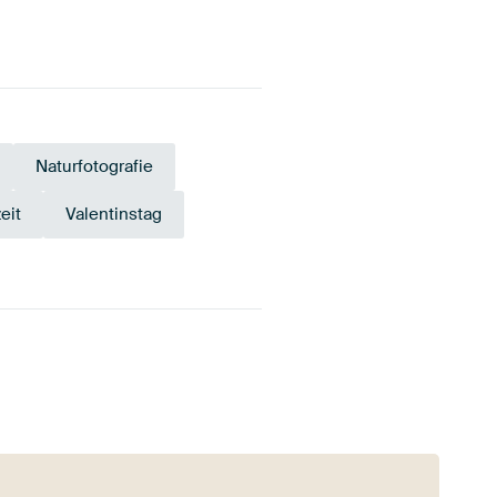
Naturfotografie
eit
Valentinstag
deaux
Anthrazit
Grau