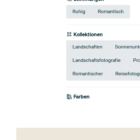
Ruhig
Romantisch
Kollektionen
Landschaften
Sonnenunt
Landschaftsfotografie
Pr
Romantischer
Reisefotog
Farben
Braun
Bronze
Ora