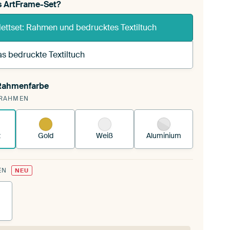
s ArtFrame-Set?
ettset: Rahmen und bedrucktes Textiltuch
s bedruckte Textiltuch
 Rahmenfarbe
pannst einen wechselbaren Textiltuch in deinen
RAHMEN
andenen ArtFrame™.
So funktioniert es.
z
Gold
Weiß
Aluminium
EN
NEU