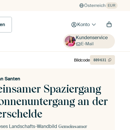
Österreich
EUR
en
Konto
Kundenservice
E-Mail
Bildcode
889
631
an Santen
insamer Spaziergang
Sonnenuntergang an der
erschelde
ieses Landschafts-Wandbild
Gemeinsamer