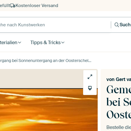
füllt
Kostenloser Versand
e nach Kunstwerken
Such
erialien
Tipps & Tricks
gang bei Sonnenuntergang an der Oosterschelde
von
Gert v
Geme
bei 
Oost
Bestelle d