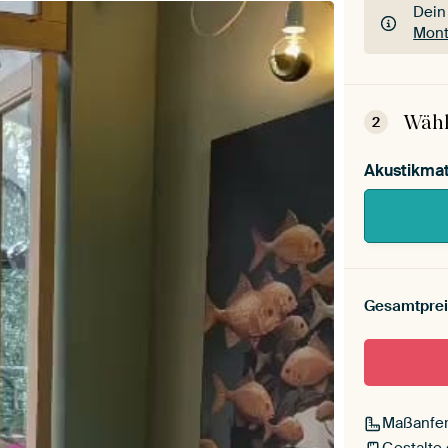
Dein
Mont
Dein
Mont
Wähl
2
Akustikmat
Gesamtprei
Maßanfer