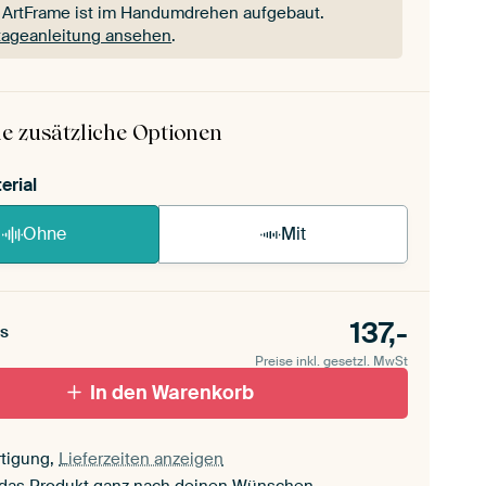
 ArtFrame ist im Handumdrehen aufgebaut.
ageanleitung ansehen
.
 ArtFrame ist im Handumdrehen aufgebaut.
ageanleitung ansehen
.
e zusätzliche Optionen
erial
Ohne
Mit
137,-
s
Preise inkl. gesetzl. MwSt
In den Warenkorb
tigung,
Lieferzeiten anzeigen