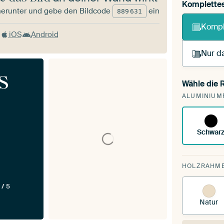
Komplette
herunter und gebe den Bildcode
ein
889
631
Kompl
iOS
Android
Nur da
s
Wähle die
Du s
ALUMINIUM
vorh
Schwar
HOLZRAHM
 / 5
Natur