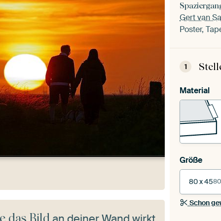
Spaziergan
Gert van S
Poster, Tap
Stel
1
Material
Größe
80 x 45
80
Schon ge
e das Bild
an deiner Wand wirkt