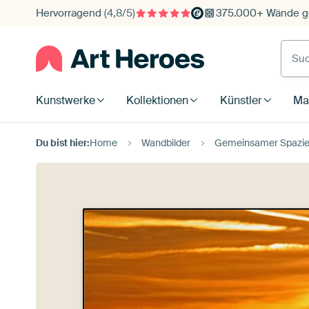
Hervorragend
(4,8/5)
375.000+ Wände ge
Such
Kunstwerke
Kollektionen
Künstler
Mat
Du bist hier:
Home
Wandbilder
Gemeinsamer Spazier