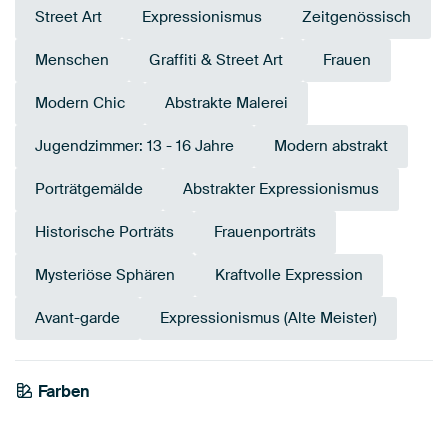
Street Art
Expressionismus
Zeitgenössisch
Menschen
Graffiti & Street Art
Frauen
Modern Chic
Abstrakte Malerei
Jugendzimmer: 13 - 16 Jahre
Modern abstrakt
Porträtgemälde
Abstrakter Expressionismus
Historische Porträts
Frauenporträts
Mysteriöse Sphären
Kraftvolle Expression
Avant-garde
Expressionismus (Alte Meister)
Farben
Beige
Grau
Gold
Anthrazit
Braun
Gelb
Marineblau
Olivgrün
Teal
Salbeigrün
Orange