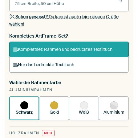
75 cm Breite, 50 cm Höhe
Schon gewusst?
Du kannst auch deine eigene Größe
wählen!
Komplettes ArtFrame-Set?
Komplettset: Rahmen und bedrucktes Textiltuch
Nur das bedruckte Textiltuch
Wähle die Rahmenfarbe
Du spannst einen wechselbaren Textiltuch in
ALUMINIUMRAHMEN
deinen vorhandenen ArtFrame™.
So
funktioniert es.
Schwarz
Gold
Weiß
Aluminium
HOLZRAHMEN
NEU