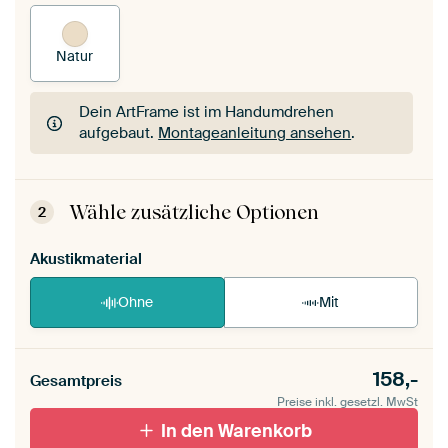
Natur
Dein ArtFrame ist im Handumdrehen
aufgebaut.
Montageanleitung ansehen
.
Dein ArtFrame ist im Handumdrehen
aufgebaut.
Montageanleitung ansehen
.
Wähle zusätzliche Optionen
2
Akustikmaterial
Ohne
Mit
158,-
Gesamtpreis
Preise inkl. gesetzl. MwSt
In den Warenkorb