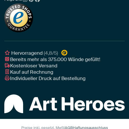
Über uns
Neuheiten
Alu-Dibond
Die richtige Größe bestimmen
Nachhaltigkeit
Tapete
Akustik-Tipps
Unser Team
Leinwand
Tipps von unseren Botschaftern
Botschafter
Leinwand für draußen
Individuelle Einrichtungsberatung
Awards und Preise
Poster
Geschäftskunden
Gerahmtes Poster
Interior Designer Programm
Hervorragend
(4,8/5)
Art Heroes App
Bereits mehr als
375.000
Wände gefüllt!
Kostenloser Versand
Kauf auf Rechnung
Individueller Druck auf Bestellung
Preise inkl. gesetzl. MwSt
AGB
Haftungsausschluss