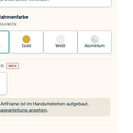
 Rahmenfarbe
pannst einen wechselbaren Textiltuch in deinen
RAHMEN
andenen ArtFrame™.
So funktioniert es.
z
Gold
Weiß
Aluminium
EN
NEU
 ArtFrame ist im Handumdrehen aufgebaut.
ageanleitung ansehen
.
 ArtFrame ist im Handumdrehen aufgebaut.
ageanleitung ansehen
.