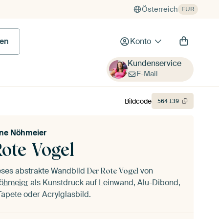
Österreich
EUR
en
Konto
Kundenservice
E-Mail
Bildcode
564
139
ine Nöhmeier
Rote Vogel
ieses abstrakte Wandbild
von
Der Rote Vogel
Nöhmeier
als Kunstdruck auf Leinwand, Alu-Dibond,
 Tapete oder Acrylglasbild.