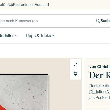
füllt
Kostenloser Versand
e nach Kunstwerken
Such
erialien
Tipps & Tricks
von
Christ
Der 
Bestelle d
Christine 
als Poster,