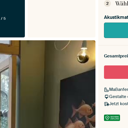
Wähl
2
Akustikmat
 / 5
Gesamtprei
Maßanfer
Gestalte
Jetzt kos