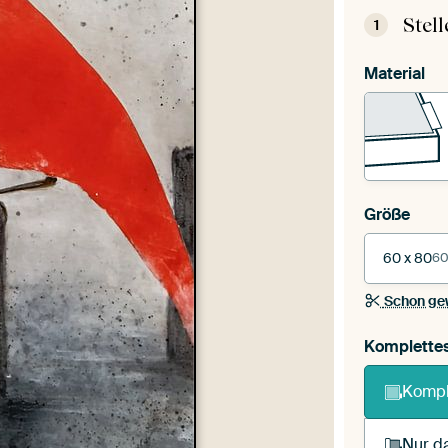
Stel
1
Material
Größe
60 x 80
60
Schon ge
Komplette
Kompl
Nur da