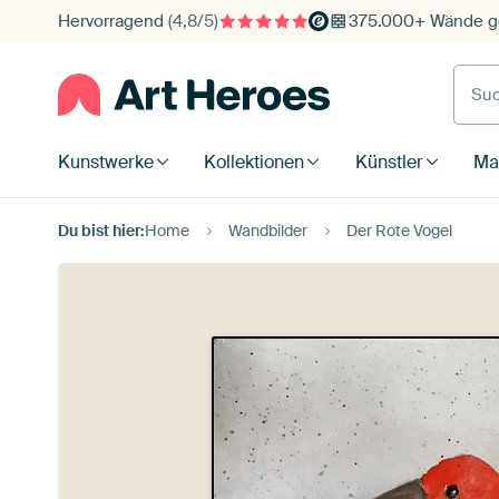
Hervorragend
(4,8/5)
375.000+ Wände ge
Such
Kunstwerke
Kollektionen
Künstler
Mat
Du bist hier:
Home
Wandbilder
Der Rote Vogel