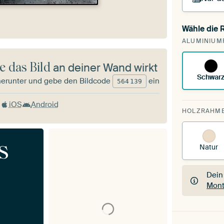
Wähle die
Du s
ALUMINIUM
vorh
e das Bild
an deiner Wand wirkt
Schwar
herunter und gebe den Bildcode
ein
564
139
iOS
Android
HOLZRAHM
s
Natur
Dein
Mont
Dein
Mont