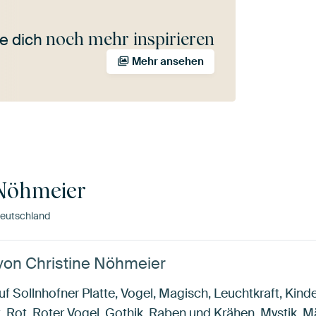
noch mehr inspirieren
e dich
Mehr ansehen
 Nöhmeier
eutschland
von Christine Nöhmeier
uf Sollnhofner Platte, Vogel, Magisch, Leuchtkraft, Kin
ot, Rot, Roter Vogel, Gothik, Raben und Krähen, Mystik,