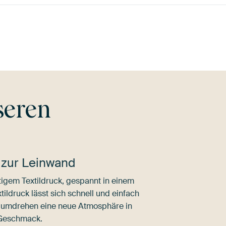
Braun
Koralle
Blau
Taupe
seren
 zur Leinwand
igem Textildruck, gespannt in einem
ldruck lässt sich schnell und einfach
dumdrehen eine neue Atmosphäre in
 Geschmack.