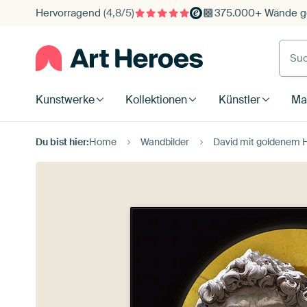
Hervorragend
(4,8/5)
375.000+ Wände ge
Such
Kunstwerke
Kollektionen
Künstler
Mat
Du bist hier:
Home
Wandbilder
David mit goldenem H