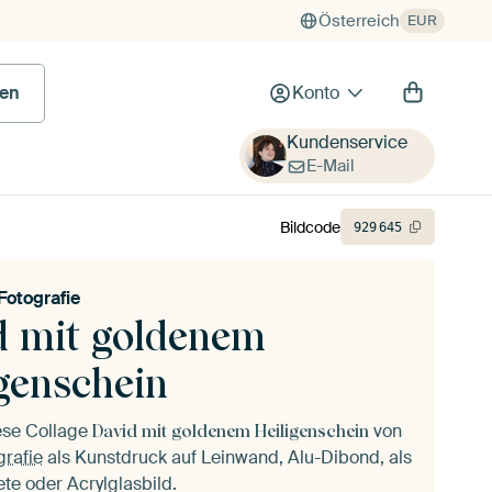
Österreich
EUR
en
Konto
Kundenservice
E-Mail
Bildcode
929
645
Fotografie
d mit goldenem
igenschein
ese Collage
von
David mit goldenem Heiligenschein
grafie
als Kunstdruck auf Leinwand, Alu-Dibond, als
ete oder Acrylglasbild.