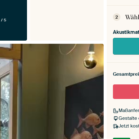
Dein
Mont
Wähl
2
 / 5
Akustikmat
Gesamtprei
Maßanfer
Gestalte
Jetzt kos