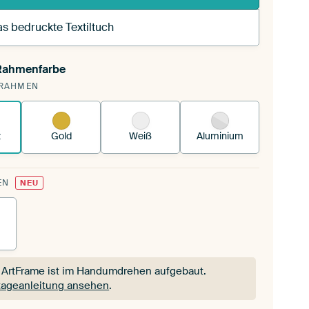
s bedruckte Textiltuch
 Rahmenfarbe
pannst einen wechselbaren Textiltuch in deinen
RAHMEN
andenen ArtFrame™.
So funktioniert es.
z
Gold
Weiß
Aluminium
EN
NEU
 ArtFrame ist im Handumdrehen aufgebaut.
ageanleitung ansehen
.