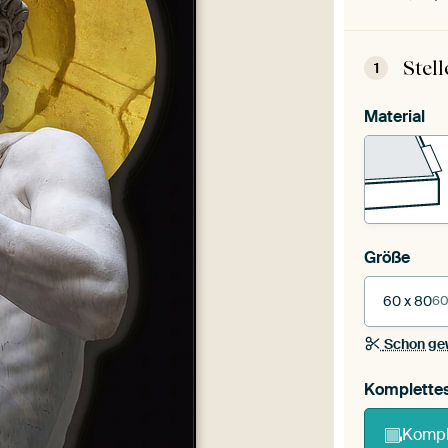
Stel
1
Material
Größe
60 x 80
60
Schon ge
Komplette
Kompl