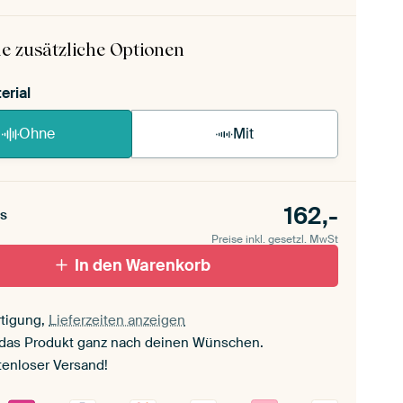
 ArtFrame ist im Handumdrehen aufgebaut.
ageanleitung ansehen
.
e zusätzliche Optionen
erial
Ohne
Mit
162,-
s
Preise inkl. gesetzl. MwSt
In den Warenkorb
tigung,
Lieferzeiten anzeigen
 das Produkt ganz nach deinen Wünschen.
tenloser Versand!