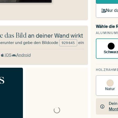
Nur da
Wähle die
Du s
ALUMINIUM
vorh
e das Bild
an deiner Wand wirkt
herunter und gebe den Bildcode
ein
929
645
Schwar
iOS
Android
HOLZRAHM
s
Natur
Dein
Mont