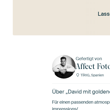
Lass
Mehr ansehen
Gefertigt von
Affect Fot
TÍRIG, Spanien
Über „David mit golden
Für einen passenden atmosph
impressions/