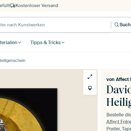
füllt
Kostenloser Versand
e nach Kunstwerken
Such
erialien
Tipps & Tricks
eiligenschein
von
Affect 
Davi
Heil
Bestelle di
Affect Foto
Poster, Tap