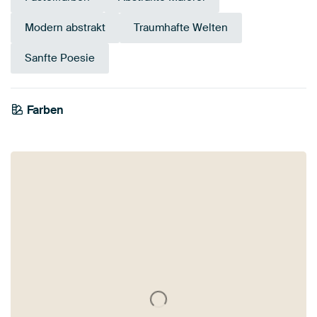
Modern abstrakt
Traumhafte Welten
Sanfte Poesie
Farben
Mauve
Grau
Blau
Violett
Taupe
Lila
Flieder
Braun
Beige
Rosa