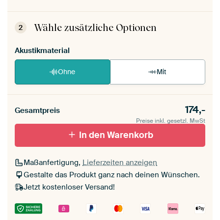
Dein ArtFrame ist im Handumdrehen
aufgebaut.
Montageanleitung ansehen
.
Wähle zusätzliche Optionen
2
Akustikmaterial
Ohne
Mit
174,-
Gesamtpreis
Preise inkl. gesetzl. MwSt
In den Warenkorb
Maßanfertigung,
Lieferzeiten anzeigen
Gestalte das Produkt ganz nach deinen Wünschen.
Jetzt kostenloser Versand!