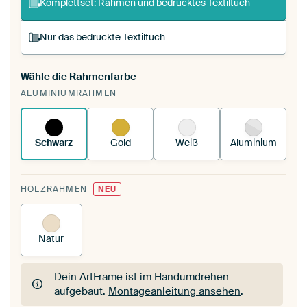
Komplettset: Rahmen und bedrucktes Textiltuch
Nur das bedruckte Textiltuch
Wähle die Rahmenfarbe
Du spannst einen wechselbaren Textiltuch in
ALUMINIUMRAHMEN
deinen vorhandenen ArtFrame™.
So
funktioniert es.
Schwarz
Gold
Weiß
Aluminium
HOLZRAHMEN
NEU
Natur
Dein ArtFrame ist im Handumdrehen
aufgebaut.
Montageanleitung ansehen
.