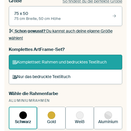
Größe
So findest du die perfekte Größe
75 x 50
75 cm Breite, 50 cm Höhe
Schon gewusst?
Du kannst auch deine eigene Größe
wählen!
Komplettes ArtFrame-Set?
Komplettset: Rahmen und bedrucktes Textiltuch
Nur das bedruckte Textiltuch
Wähle die Rahmenfarbe
Du spannst einen wechselbaren Textiltuch in
ALUMINIUMRAHMEN
deinen vorhandenen ArtFrame™.
So
funktioniert es.
Schwarz
Gold
Weiß
Aluminium