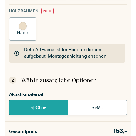
HOLZRAHMEN
NEU
Natur
Dein ArtFrame ist im Handumdrehen
aufgebaut.
Montageanleitung ansehen
.
Dein ArtFrame ist im Handumdrehen
aufgebaut.
Montageanleitung ansehen
.
Wähle zusätzliche Optionen
2
Akustikmaterial
Ohne
Mit
153,-
Gesamtpreis