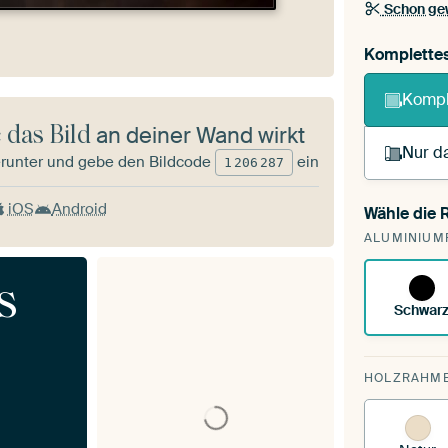
Schon ge
Komplette
Kompl
 das Bild
an deiner Wand wirkt
Nur da
runter und gebe den Bildcode
ein
1
206
287
iOS
Android
Wähle die
Du s
ALUMINIUM
vorh
s
Schwar
HOLZRAHM