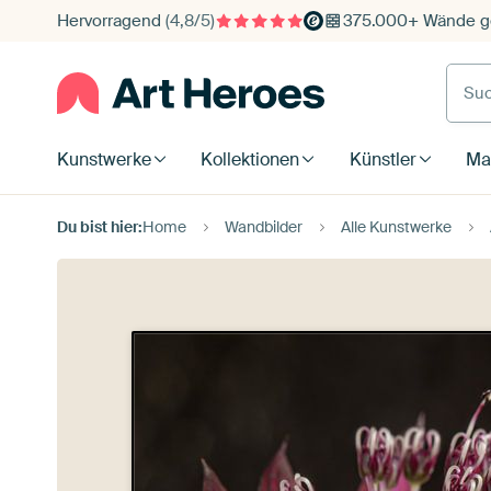
Hervorragend
(4,8/5)
375.000+ Wände ge
Such
Kunstwerke
Kollektionen
Künstler
Mat
Du bist hier:
Home
Wandbilder
Alle Kunstwerke