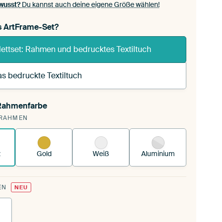
wusst?
Du kannst auch deine eigene Größe wählen!
s ArtFrame-Set?
ettset: Rahmen und bedrucktes Textiltuch
s bedruckte Textiltuch
 Rahmenfarbe
pannst einen wechselbaren Textiltuch in deinen
RAHMEN
andenen ArtFrame™.
So funktioniert es.
z
Gold
Weiß
Aluminium
EN
NEU