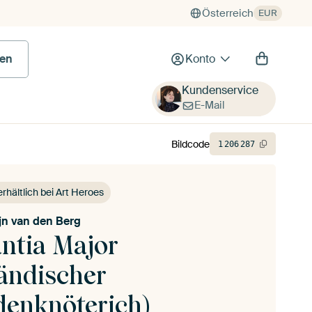
Österreich
EUR
en
Konto
Kundenservice
E-Mail
Bildcode
1
206
287
erhältlich bei Art Heroes
ijn van den Berg
antia Major
ländischer
denknöterich)