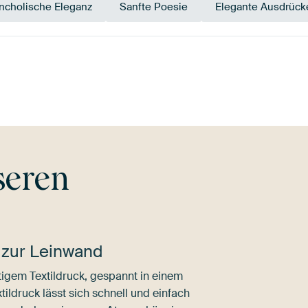
ncholische Eleganz
Sanfte Poesie
Elegante Ausdrück
un
Aubergine
Rosa
Lila
Magenta
M
seren
 zur Leinwand
igem Textildruck, gespannt in einem
ldruck lässt sich schnell und einfach