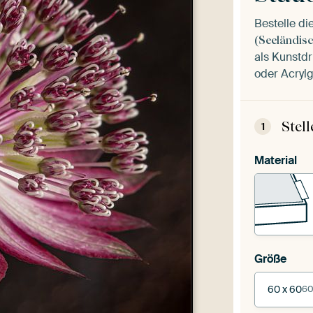
Bestelle d
(Seeländis
als Kunstdr
oder Acrylg
Stel
1
Material
Größe
60 x 60
60