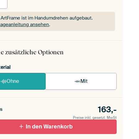
 ArtFrame ist im Handumdrehen aufgebaut.
ageanleitung ansehen
.
 ArtFrame ist im Handumdrehen aufgebaut.
ageanleitung ansehen
.
e zusätzliche Optionen
erial
Ohne
Mit
163,-
s
Preise inkl. gesetzl. MwSt
In den Warenkorb