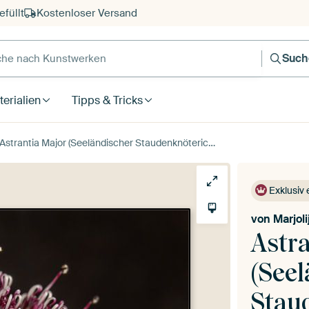
füllt
Kostenloser Versand
e nach Kunstwerken
Such
erialien
Tipps & Tricks
Astrantia Major (Seeländischer Staudenknöterich)
Exklusiv 
von
Marjol
Astr
(See
Stau