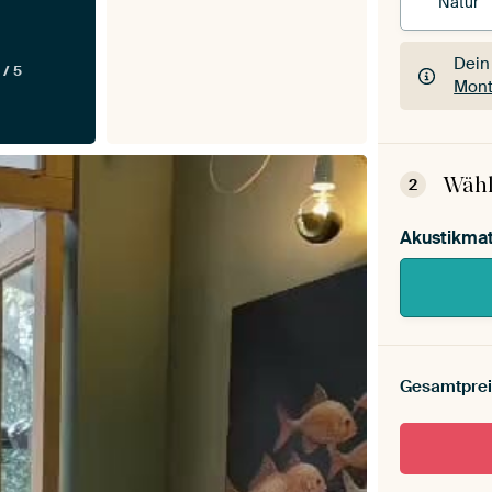
Natur
Dein
 / 5
Mont
Dein
Mont
Wähl
2
Akustikmat
Gesamtprei