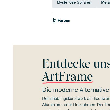
Mysteriöse Sphären
Mela
Farben
Anthrazit
Grau
Bra
Entdecke un
ArtFrame
Die moderne Alternative
Dein Lieblingskunstwerk auf hochwert
Aluminium- oder Holzrahmen. Der Texti