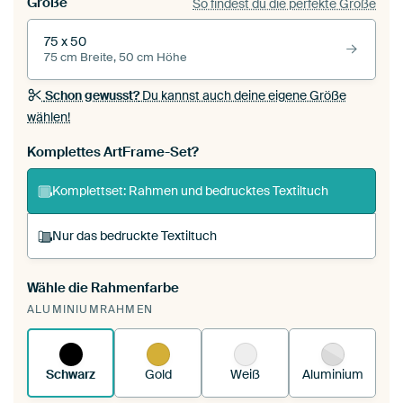
Größe
So findest du die perfekte Größe
75 x 50
75 cm Breite, 50 cm Höhe
Schon gewusst?
Du kannst auch deine eigene Größe
wählen!
Komplettes ArtFrame-Set?
Komplettset: Rahmen und bedrucktes Textiltuch
Nur das bedruckte Textiltuch
Wähle die Rahmenfarbe
Du spannst einen wechselbaren Textiltuch in
ALUMINIUMRAHMEN
deinen vorhandenen ArtFrame™.
So
funktioniert es.
Schwarz
Gold
Weiß
Aluminium