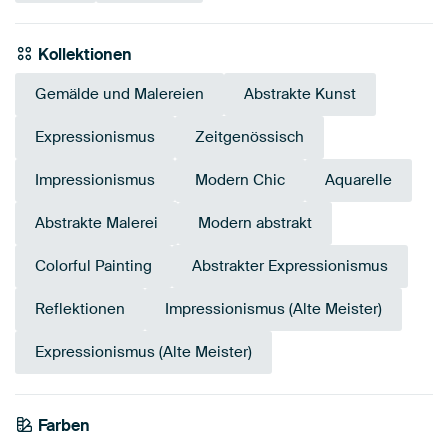
Kollektionen
Gemälde und Malereien
Abstrakte Kunst
Expressionismus
Zeitgenössisch
Impressionismus
Modern Chic
Aquarelle
Abstrakte Malerei
Modern abstrakt
Colorful Painting
Abstrakter Expressionismus
Reflektionen
Impressionismus (Alte Meister)
Expressionismus (Alte Meister)
Farben
Taupe
Blau
Early Dew
Teal
Bronze
Grau
Salbeigrün
Beige