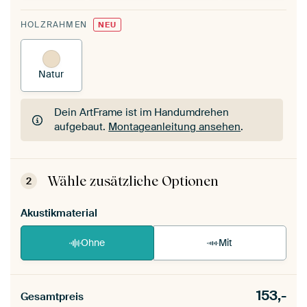
HOLZRAHMEN
NEU
Natur
Dein ArtFrame ist im Handumdrehen
aufgebaut.
Montageanleitung ansehen
.
Dein ArtFrame ist im Handumdrehen
aufgebaut.
Montageanleitung ansehen
.
Wähle zusätzliche Optionen
2
Akustikmaterial
Ohne
Mit
153,-
Gesamtpreis