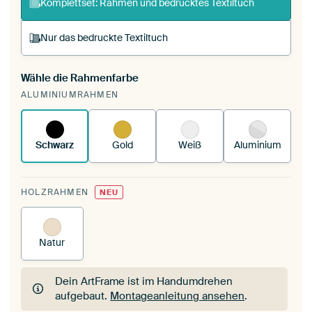
Komplettset: Rahmen und bedrucktes Textiltuch
Nur das bedruckte Textiltuch
Wähle die Rahmenfarbe
Du spannst einen wechselbaren Textiltuch in
ALUMINIUMRAHMEN
deinen vorhandenen ArtFrame™.
So
funktioniert es.
Schwarz
Gold
Weiß
Aluminium
HOLZRAHMEN
NEU
Natur
Dein ArtFrame ist im Handumdrehen
aufgebaut.
Montageanleitung ansehen
.