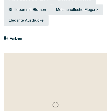
Stillleben mit Blumen
Melancholische Eleganz
Elegante Ausdrücke
Farben
Taupe
Beige
Grau
Bordeaux
Mauve
Teal
Braun
Blau
Anthrazit
Rot