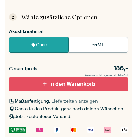
Dein ArtFrame ist im Handumdrehen
aufgebaut.
Montageanleitung ansehen
.
Wähle zusätzliche Optionen
2
Akustikmaterial
Ohne
Mit
186,-
Gesamtpreis
Preise inkl. gesetzl. MwSt
In den Warenkorb
Maßanfertigung,
Lieferzeiten anzeigen
Gestalte das Produkt ganz nach deinen Wünschen.
Jetzt kostenloser Versand!